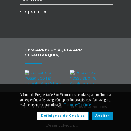
Toponímia
DESCARREGUE AQUI A APP
GESAUTARQUIA,
A Junta de Freguesia de São Victor utiliza cookies para melhorar a
sua experiência de navegação e para fins estatísticos. Ao navegar
© 2026 Junta de Freguesia de São Victor. Todos
está a consentir a sua utilização.
Termos e Condições
os direitos reservados |
Termos e Condições
Definiçoes de Cookies
Aceitar
Desenvolvido por: