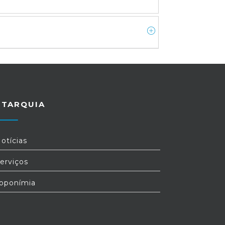
UTARQUIA
otícias
erviços
oponímia