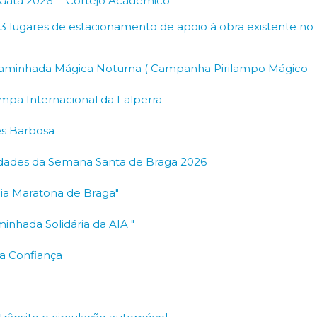
 Gata 2026 - "Cortejo Académico"
3 lugares de estacionamento de apoio à obra existente no nº
II Caminhada Mágica Noturna ( Campanha Pirilampo Mágico
ampa Internacional da Falperra
res Barbosa
nidades da Semana Santa de Braga 2026
eia Maratona de Braga"
minhada Solidária da AIA "
ia Confiança