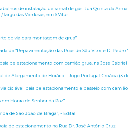
e trabalhos de instalação de ramal de gás Rua Quinta da Ar
/ largo das Verdosas, em S.Vitor
corte de via para montagem de grua”
ada de “Repavimentação das Ruas de São Vítor e D. Pedro 
baia de estacionamento com camião grua, na Jose Gabriel Ba
al de Alargamento de Horário – Jogo Portugal-Croácia (3 de
 via ciclável, baia de estacionamento e passeio com camiã
as em Honra do Senhor da Paz”
rida de São João de Braga”, - Edital
baía de estacionamento na Rua Dr. José António Cruz