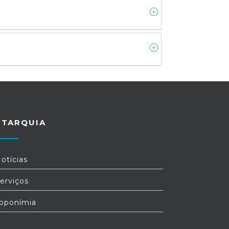
UTARQUIA
otícias
erviços
oponímia