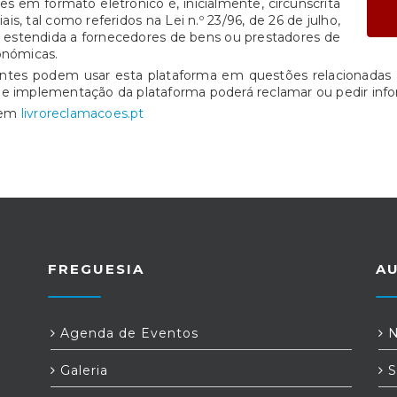
s em formato eletrónico é, inicialmente, circunscrita
is, tal como referidos na Lei n.º 23/96, de 26 de julho,
e estendida a fornecedores de bens ou prestadores de
onómicas.
entes podem usar esta plataforma em questões relacionadas 
de implementação da plataforma poderá reclamar ou pedir info
o em
livroreclamacoes.pt
FREGUESIA
A
Agenda de Eventos
N
Galeria
S