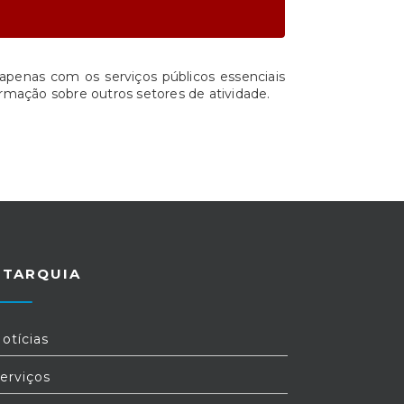
apenas com os serviços públicos essenciais
rmação sobre outros setores de atividade.
UTARQUIA
otícias
erviços