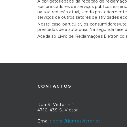
A obrigatoriedade da receção de reclamaçõe
aos prestadores de serviços públicos essencia
na sua redação atual, sendo posteriorment
serviços de outros setores de atividades ec
Neste caso particular, os consumidores/ut
prestados pela autarquia. Na segunda fase 
Aceda ao Livro de Reclamações Eletrónic
CONTACTOS
Rua S. Victor n.° 11
4710-439 S. Victor
Email:
geral@juntasvictor.pt