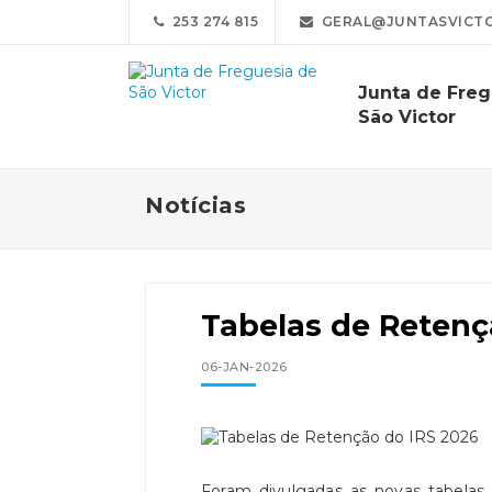
253 274 815
GERAL@JUNTASVICTO
Junta de Freg
São Victor
Notícias
Tabelas de Retenç
06-JAN-2026
Foram divulgadas as novas tabelas