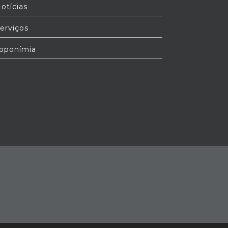
otícias
erviços
oponímia