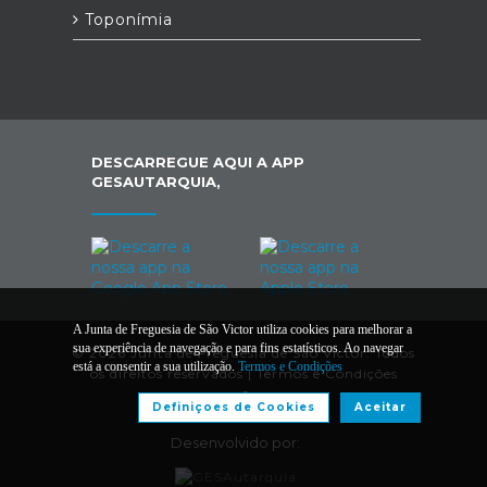
Toponímia
DESCARREGUE AQUI A APP
GESAUTARQUIA,
A Junta de Freguesia de São Victor utiliza cookies para melhorar a
sua experiência de navegação e para fins estatísticos. Ao navegar
© 2026 Junta de Freguesia de São Victor. Todos
está a consentir a sua utilização.
Termos e Condições
os direitos reservados |
Termos e Condições
Definiçoes de Cookies
Aceitar
Desenvolvido por: