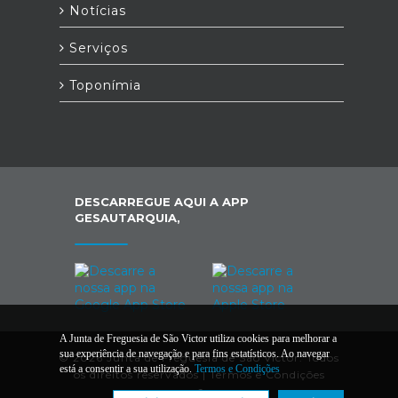
Notícias
Serviços
Toponímia
DESCARREGUE AQUI A APP
GESAUTARQUIA,
A Junta de Freguesia de São Victor utiliza cookies para melhorar a
sua experiência de navegação e para fins estatísticos. Ao navegar
© 2026 Junta de Freguesia de São Victor. Todos
está a consentir a sua utilização.
Termos e Condições
os direitos reservados |
Termos e Condições